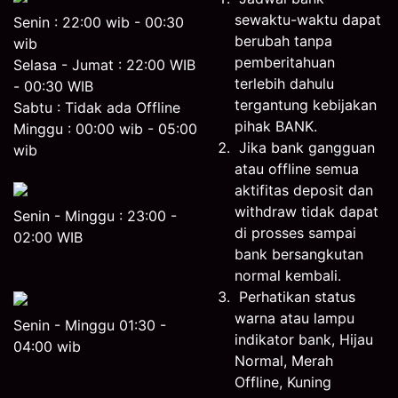
sewaktu-waktu dapat
Senin : 22:00 wib - 00:30
berubah tanpa
wib
pemberitahuan
Selasa - Jumat : 22:00 WIB
terlebih dahulu
- 00:30 WIB
tergantung kebijakan
Sabtu : Tidak ada Offline
pihak BANK.
Minggu : 00:00 wib - 05:00
Jika bank gangguan
wib
atau offline semua
aktifitas deposit dan
withdraw tidak dapat
Senin - Minggu : 23:00 -
di prosses sampai
02:00 WIB
bank bersangkutan
normal kembali.
Perhatikan status
warna atau lampu
Senin - Minggu 01:30 -
indikator bank, Hijau
04:00 wib
Normal, Merah
Offline, Kuning