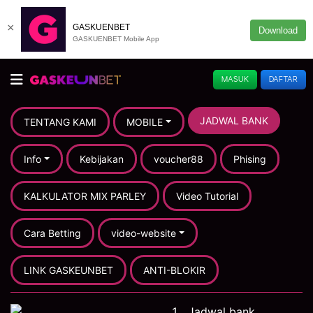
×
GASKUENBET
Download
GASKUENBET Mobile App
MASUK
DAFTAR
JADWAL BANK
TENTANG KAMI
MOBILE
Info
Kebijakan
voucher88
Phising
KALKULATOR MIX PARLEY
Video Tutorial
Cara Betting
video-website
LINK GASKEUNBET
ANTI-BLOKIR
Jadwal bank